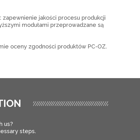
 zapewnienie jakości procesu produkcji
powyższymi modułami przeprowadzane są
amie oceny zgodności produktów PC-OZ.
TION
h us?
cessary steps.