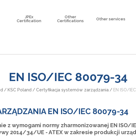
JPEx
Other
Other services
Certification
Certifications
Korea certification
Explosion Risk A
China Certification
Trainings
eme
Taiwan Certification
North American Certification
ISO/IEC 80079-34
EN ISO/IEC 80079-34
nd
/
KSC Poland
/
Certyfikacja systemów zarządzania
/
EN ISO/IE
RZĄDZANIA EN ISO/IEC 80079-34
nie z wymogami normy zharmonizowanej EN ISO/I
y 2014/34/UE - ATEX w zakresie produkcji urządze