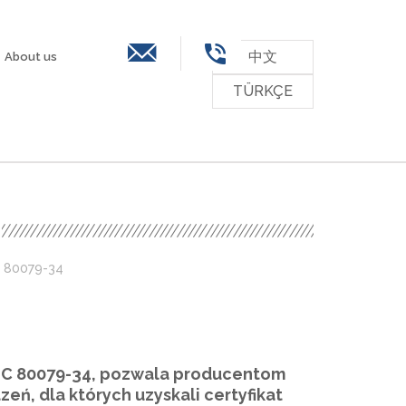
中文
About us
TÜRKÇE
ssessments
Contact
Career
Downloads
C 80079-34
EC 80079-34, pozwala producentom
ń, dla których uzyskali certyfikat