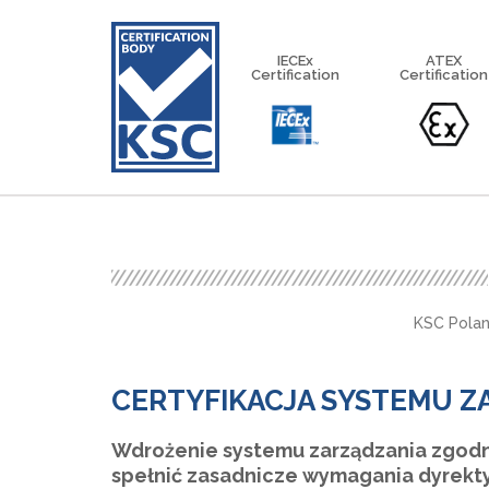
IECEx
ATEX
Certification
Certification
IECEx Equipment Scheme
IECEx Service Facilities Scheme
IECEx Certified Personnel Sch
KSC Pola
CERTYFIKACJA SYSTEMU ZA
Wdrożenie systemu zarządzania zgod
spełnić zasadnicze wymagania dyrektyw